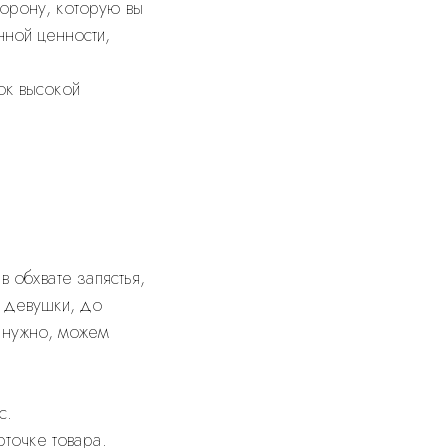
корону, которую вы
нной ценности,
к высокой
 обхвате запястья,
й девушки, до
 нужно, можем
с.
рточке товара.