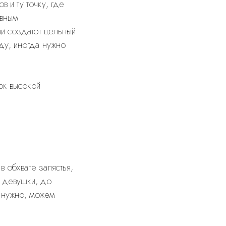
 и ту точку, где
евным
ни создают цельный
ду, иногда нужно
к высокой
 обхвате запястья,
й девушки, до
 нужно, можем