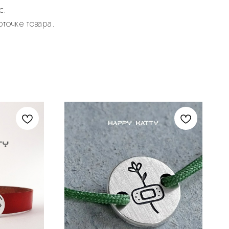
с.
рточке товара.