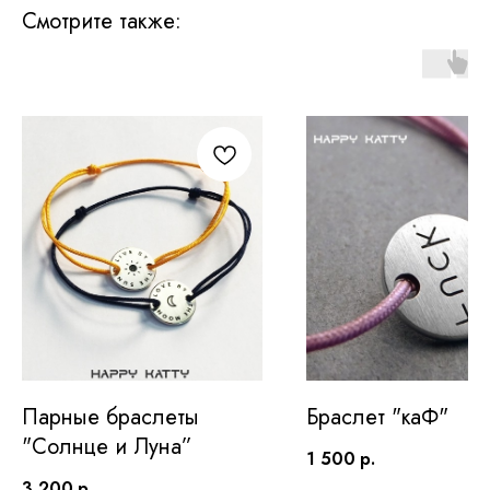
Смотрите также:
Парные браслеты
Браслет "каФ"
"Солнце и Луна”
1 500
р.
3 200
р.