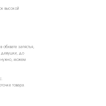
к высокой
 обхвате запястья,
й девушки, до
 нужно, можем
с.
рточке товара.