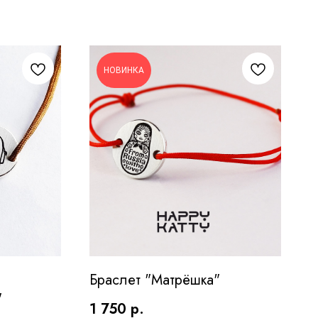
НОВИНКА
Браслет "Матрёшка"
"
1 750
р.