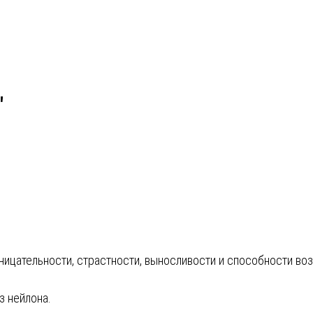
"
ницательности, страстности, выносливости и способности во
з нейлона.